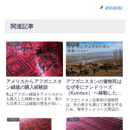
afghando
関連記事
ブログ
ブログ
アメリカからアフガニスタ
アフガニスタンの遊牧民は
ン絨毯の購入経験談
なぜ冬にクンドゥーズ
（Kunduz） へ移動したの
私はアフガン絨毯をアメリカから
か？ Google Earthでたど
も購入した経験があります。私た
アフガニスタン北東部の遊牧民
ち日本人には絨毯の歴史が浅いこ
る冬営地（キシュラック）
は、冬の寒さを避けて家畜を守る
ともあり、西洋の絨毯市場のほう
ため、毎年クンドゥーズ周辺の平
が充実していたからです。語学や
野へ移動していました。本記事で
日本へ運ぶコストを考えると大変
は、その理由を地形と気候の視点
ブログ
ブログ
な面もあるのですが、デザインの
からGoogle Earthでたどります。
数が豊富だだったため、思い切
1 クンドゥーズの場所を確認冬