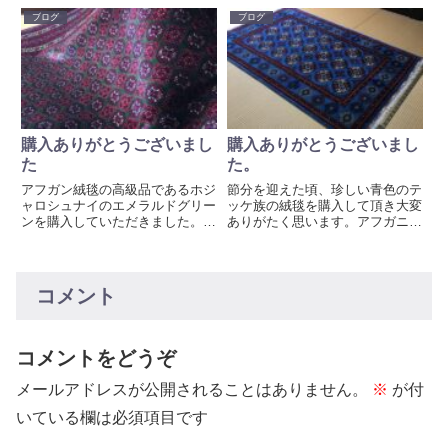
馴染み深いデザインです。また、
女性の労働者が手で紡いでウール
ブログ
ブログ
たこと唐草文様があわさって、た
の毛糸玉をつくります。これは大
こ唐草文様ともいわれています。
変な作業です。しかしながら現在
でも手紡ぎのウールは今でも紡が
れています。
購入ありがとうございまし
購入ありがとうございまし
た
た。
アフガン絨毯の高級品であるホジ
節分を迎えた頃、珍しい青色のテ
ャロシュナイのエメラルドグリー
ッケ族の絨毯を購入して頂き大変
ンを購入していただきました。と
ありがたく思います。アフガニス
ても喜んでいただき、私も大変嬉
タン絨毯は赤がベースですが、あ
しい気持ちでいっぱいです。あり
まり見かけない珍しい青色もなか
がとうございます。
なかの趣きがありました。寒さ厳
しい日がつづきますが、凛とした
コメント
空間を醸し出してくれそうで
す。...
コメントをどうぞ
メールアドレスが公開されることはありません。
※
が付
いている欄は必須項目です