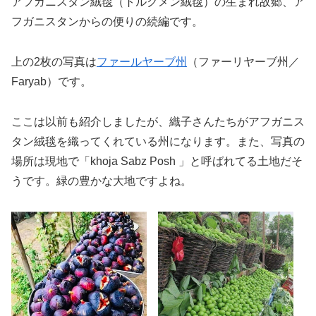
アフガニスタン絨毯（トルクメン絨毯）の生まれ故郷、ア
フガニスタンからの便りの続編です。
上の2枚の写真は
ファールヤーブ州
（ファーリヤーブ州／
Faryab）です。
ここは以前も紹介しましたが、織子さんたちがアフガニス
タン絨毯を織ってくれている州になります。また、写真の
場所は現地で「khoja Sabz Posh 」と呼ばれてる土地だそ
うです。緑の豊かな大地ですよね。