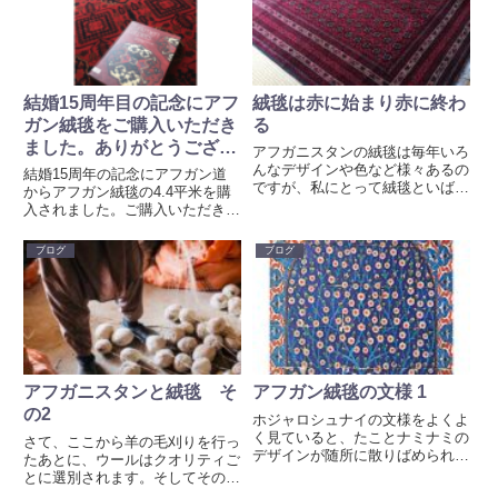
っ...
になると、北東アフガ...
結婚15周年目の記念にアフ
絨毯は赤に始まり赤に終わ
ガン絨毯をご購入いただき
る
ました。ありがとうござい
アフガニスタンの絨毯は毎年いろ
ました。
んなデザインや色など様々あるの
結婚15周年の記念にアフガン道
ですが、私にとって絨毯といば、
からアフガン絨毯の4.4平米を購
やっぱり赤！なんです。絨毯は赤
入されました。ご購入いただき感
に始まり赤に終わると言われてい
謝しています。新たな土地で新し
ます。
い時間を紡いでもらえたらと願っ
ブログ
ブログ
ています。
アフガニスタンと絨毯 そ
アフガン絨毯の文様 1
の2
ホジャロシュナイの文様をよくよ
く見ていると、たことナミナミの
さて、ここから羊の毛刈りを行っ
デザインが随所に散りばめられて
たあとに、ウールはクオリティご
います。ナミナミの文様は唐草文
とに選別されます。そしてその選
様とよばれ、わたし達日本人にも
別されたウールを洗浄して男性、