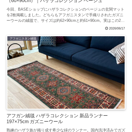
（60×90cm）｜ハザラコレクション ベージュ
今回、BASEショップにハザラコレクションのベージュの玄関マット
を2枚掲載しました。どちらもアフガニスタンで手織りされたガズニ
ーウールの絨毯で、サイズは約62×90cmと約61×90cm。実はこの2
枚、同じデザインをもとに同時期に制作された...
2026/06/17
アフガニスタン絨毯
アフガン絨毯 ハザラコレクション 新品ランナー
197×75cm ガズニーウール
熟練のハザラ族が織り成す希少な緑のランナー。国内洗浄済みでガズ