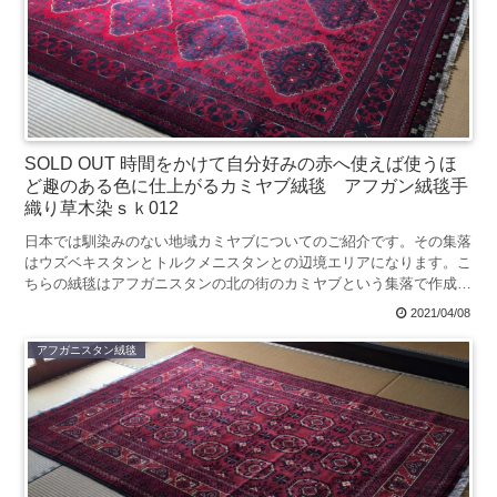
SOLD OUT 時間をかけて自分好みの赤へ使えば使うほ
ど趣のある色に仕上がるカミヤブ絨毯 アフガン絨毯手
織り草木染ｓｋ012
日本では馴染みのない地域カミヤブについてのご紹介です。その集落
はウズベキスタンとトルクメニスタンとの辺境エリアになります。こ
ちらの絨毯はアフガニスタンの北の街のカミヤブという集落で作成さ
れました。その集落の名前にちなんでカミヤブ絨毯、またはカミヤブ
2021/04/08
ラグと呼ばれています。
アフガニスタン絨毯