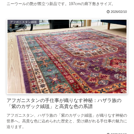
ニーウールの艶が際立つ新品です。197cmの廊下敷きサイズ。
2026/02/10
アフガニスタン絨毯
アフガニスタンの手仕事が織りなす神秘：ハザラ族の
「紫のカザック絨毯」と高貴な色の系譜
アフガニスタン、ハザラ族の「紫のカザック絨毯」が織りなす神秘の
世界へ。高貴な色に込められた歴史と、受け継がれる手仕事の魅力に
迫ります。