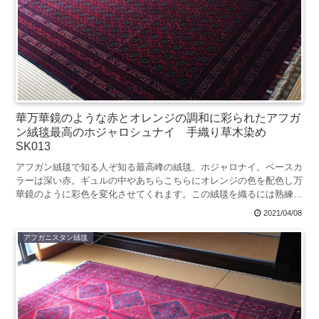
華万華鏡のような赤とオレンジの調和に彩られたアフガ
ン絨毯最高のホジャロシュナイ 手織り草木染め
SK013
アフガン絨毯で知る人ぞ知る最高峰の絨毯、ホジャロナイ。ベースカ
ラーは深い赤。ギュルの中やあちらこちらにオレンジの色を配色し万
華鏡のように彩色を変化させてくれます。この絨毯を織るには熟練の
技と根気が必要と言われる絨毯です。
2021/04/08
アフガニスタン絨毯