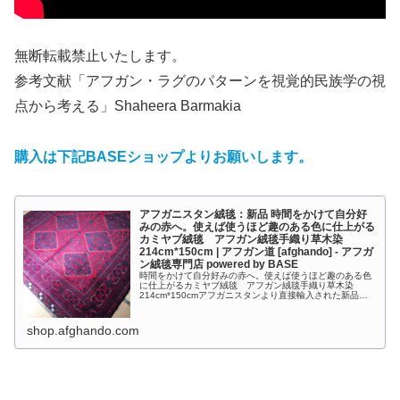
無断転載禁止いたします。
参考文献「アフガン・ラグのパターンを視覚的民族学の視
点から考える」Shaheera Barmakia
購入は下記BASEショップよりお願いします。
アフガニスタン絨毯：新品 時間をかけて自分好
みの赤へ。使えば使うほど趣のある色に仕上がる
カミヤブ絨毯 アフガン絨毯手織り草木染
214cm*150cm | アフガン道 [afghando] - アフガ
ン絨毯専門店 powered by BASE
時間をかけて自分好みの赤へ。使えば使うほど趣のある色
に仕上がるカミヤブ絨毯 アフガン絨毯手織り草木染
214cm*150cmアフガニスタンより直接輸入された新品未
使用のアフガニスタン絨毯（トライバルラグ）です。使用
済み中古品のアンティークラ...
shop.afghando.com