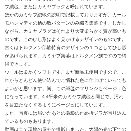
ブ絨毯、またはカミヤブラグと呼ばれています。
ほかのカミヤブ絨毯の説明で記載しておりますが、カール
モハンマディの柄の数パターンのみ織る集落です。しかし
ながら、カミヤブラグはそれより大変柔らかく質が高いも
のです。このひし形はよく見かけるデザインのものです。
古くはトルクメン部族特有のデザインの１つとしてひし形
があげられます。カミヤブ集落はトルクメン族ですので納
得できます。
ウールは柔かくソフトです。まだ新品未使用ですので、こ
れからどんどん使い込んでこ慣れた色に仕上げていっても
よいかと思います。尚、この絨毯のフリンジもベージュ色
になっています。4.4平米のカミヤブ絨毯と同じで、汚れ
を目立たなくするようにベージュにしています。
また、写真には届いたあとの撮影のため折ジワが写り込ん
でいるものもあります。
動画は全て現地の屋外で撮影しました。太陽の光の下での