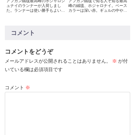
アフガン絨毯最高峰のホジャロシ
アフガン絨毯で知る人ぞ知る最高
織りSK003High Quality
SK013
ュナイのランナーが入荷しまし
峰の絨毯、ホジャロナイ。ベース
た。ランナーは使い勝手もよいか
カラーは深い赤。ギュルの中やあ
Khowaja Roshni Afghan
と思います。アフガニスタンの部
ちらこちらにオレンジの色を配色
Rug
族ラグの中でも最高級と言われて
し万華鏡のように彩色を変化させ
いますこの作品は、シルクのよう
てくれます。この絨毯を織るには
に見える上質なウールで織り上げ
熟練の技と根気が必要と言われる
コメント
られています。
絨毯です。
コメントをどうぞ
メールアドレスが公開されることはありません。
※
が付
いている欄は必須項目です
コメント
※