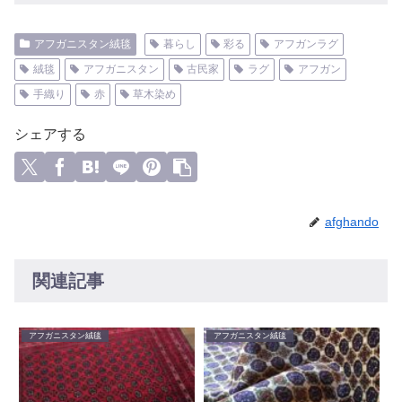
アフガニスタン絨毯
暮らし
彩る
アフガンラグ
絨毯
アフガニスタン
古民家
ラグ
アフガン
手織り
赤
草木染め
シェアする
afghando
関連記事
アフガニスタン絨毯
アフガニスタン絨毯