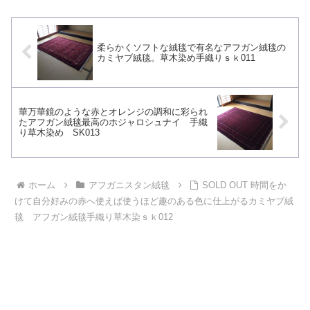
柔らかくソフトな絨毯で有名なアフガン絨毯の
カミヤブ絨毯。草木染め手織りｓｋ011
華万華鏡のような赤とオレンジの調和に彩られ
たアフガン絨毯最高のホジャロシュナイ 手織
り草木染め SK013
ホーム
アフガニスタン絨毯
SOLD OUT 時間をか
けて自分好みの赤へ使えば使うほど趣のある色に仕上がるカミヤブ絨
毯 アフガン絨毯手織り草木染ｓｋ012