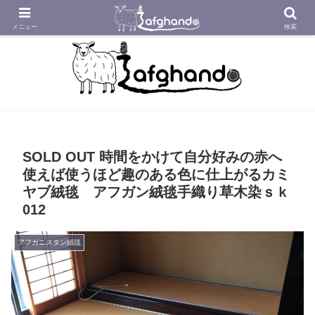
アフガニスタンの工房から織り紡いだアフガン絨毯をあなたへ
メニュー
検索
SOLD OUT 時間をかけて自分好みの赤へ
使えば使うほど趣のある色に仕上がるカミ
ヤブ絨毯 アフガン絨毯手織り草木染ｓｋ
012
アフガニスタン絨毯