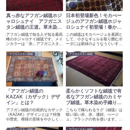
真っ赤なアフガン絨毯ホジ
日本初登場新色！モカべー
ャロシュナイ アフガニス
ジュのアフガン絨毯ホジャ
タン絨毯の王道。草木染
ロシュナイ初登場！春から
め、手織り。sk010
初夏を思わせる色です。草
アフガン絨毯で知る人ぞ知る最高
この絨毯はモカベージュを基調と
木染め手織り、新品未使
峰のホジャロナイ絨毯です。メイ
して、小さなギュルを取り囲むボ
ンカラーは「赤」アフガニスタン
ーダには新緑のようなうぐいす色
用。SK009
人は赤色を見分ける能力にたけて
のような緑色が施されています。
いると言われています。真紅の赤
新鮮な春の葉のような緑は、私た
アフガニスタン絨毯
アフガニスタン絨毯
から淡い赤にいたるまで、そのグ
ち日本人にとって春の野原をイメ
ラデーションを使いわけ織り紡ぐ
ージさせてもらえます。アフガン
彼らの能力は日本人には到底想像
絨毯のホジャロナイではなかなか
もできません。
お目にかからない色ではないでし
ょうか。
「アフガン絨毯の
柔らかくソフトな絨毯で有
KAZAK（カザック）デザ
名なアフガン絨毯のカミヤ
イン」とは？
ブ絨毯。草木染め手織りｓ
ｋ011
アフガン絨毯の伝統的なカザック
こちらで織られるラグ（絨毯）は
（KAZAK）デザインとは？特徴
暗い深い赤、赤、濃紺、べージ
や歴史、模様の意味をやさしく解
ュ、ブラックの色を使います。ま
説。暮らしに取り入れるヒントも
た、デザインは遊牧民が織る花の
ご紹介します。
デザインを特徴にしたカル・モハ
アフガニスタン絨毯
アフガニスタン絨毯