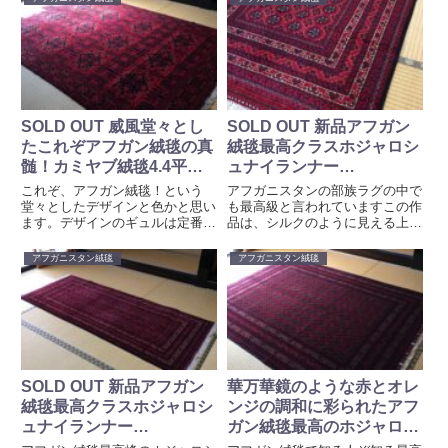
マディの敷物に似ていますがカミ
ヤブラグはそれより大変柔らかく
質が高いものです。
SOLD OUT 威風堂々とし
SOLD OUT 新品アフガン
たこれぞアフガン絨毯の真
絨毯最高クラスホジャロシ
髄！カミヤブ絨毯4.4平
ュナイランナー
米！手織り草木染め
213cm*85cm 草木染め手
これぞ、アフガン絨毯！という
アフガニスタンの部族ラグの中で
sk006
織り
堂々としたデザインと色かと思い
も最高級と言われていますこの作
ます。デザインのギュルは定番の
品は、シルクのように見える上質
お花が散りばめられおり、その花
なウールで織り上げられていま
壇に豊穣を祝うように小麦のデザ
す。このデザインの特徴は、トル
アフガニスタン絨毯
アフガニスタン絨毯
イン。ボーダーには杉とかえでを
クメンのテッケラグとは違って、
イメージさせてくれます。こちら
細かく繰り返される小さなグルの
の絨毯はアフガニスタンの北の街
デザインです。
のカミヤブという集落で作成され
ました。
SOLD OUT 新品アフガン
華万華鏡のような赤とオレ
絨毯最高クラスホジャロシ
ンジの調和に彩られたアフ
ュナイランナー
ガン絨毯最高のホジャロシ
213cm*85cm 草木染め手
ュナイ 手織り草木染め