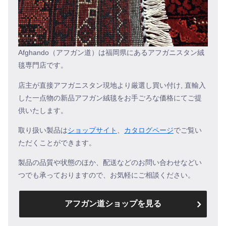
Afghando（アフガン道）は福岡県にあるアフガニスタン絨
毯専門店です。
店主が直接アフガニスタン現地より厳選し買い付け, 直輸入
した一点物の新品アフガン絨毯をお手ごろな価格にてご提
供いたします。
取り扱い製品は
ショップサイト
、
カタログページ
でご覧い
ただくことができます。
製品の品質や状態のほか、配送などのお問い合わせなどい
つでも承っておりますので、お気軽にご相談ください。
アフガン道ショップを見る