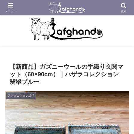
アフガニスタンの工房から織り紡いだアフガン絨毯をあなたへ
メニュー
検索
【新商品】ガズニーウールの手織り玄関マ
ット（60×90cm）｜ハザラコレクション
翡翠ブルー
アフガニスタン絨毯