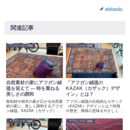
afghando
関連記事
アフガニスタン絨毯
アフガニスタン絨毯
自然素材の家にアフガン絨
「アフガン絨毯の
毯を迎えて ― 時を重ねる
KAZAK（カザック）デザ
美しさの調和
イン」とは？
無垢材や雑木の庭が広がる自然素
アフガン絨毯の伝統的なカザック
材の家に、美しく調和するアフガ
（KAZAK）デザインとは？特徴
ン絨毯。KAZAK（カザック）デ
や歴史、模様の意味をやさしく解
ザインの魅力と、暮らしへのなじ
説。暮らしに取り入れるヒントも
み方をご紹介します。
ご紹介します。
アフガニスタン絨毯
アフガニスタン絨毯