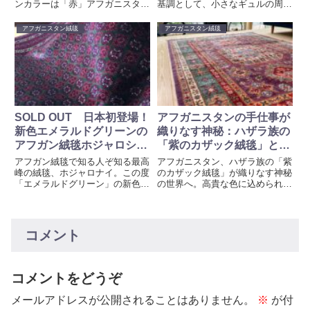
ンカラーは「赤」アフガニスタン
基調として、小さなギュルの周り
人は赤色を見分ける能力にたけて
はオレンジや茶色で囲まれていま
いると言われています。真紅の赤
す。他のホジャロナイと同様にこ
アフガニスタン絨毯
アフガニスタン絨毯
から淡い赤にいたるまで、そのグ
の絨毯を織るには相当の忍耐と織
ラデーションを使いわけ織り紡ぐ
りの熟練技が必要です
彼らの能力は日本人には到底想像
もできません。
SOLD OUT 日本初登場！
アフガニスタンの手仕事が
新色エメラルドグリーンの
織りなす神秘：ハザラ族の
アフガン絨毯ホジャロシュ
「紫のカザック絨毯」と高
ナイ 手織り草木染め
貴な色の系譜
アフガン絨毯で知る人ぞ知る最高
アフガニスタン、ハザラ族の「紫
sk008
峰の絨毯、ホジャロナイ。この度
のカザック絨毯」が織りなす神秘
「エメラルドグリーン」の新色を
の世界へ。高貴な色に込められた
ご提案いたします。日本では初登
歴史と、受け継がれる手仕事の魅
場です。緑は、格調高い神聖な色
力に迫ります。
としてアフガニスタンでは使われ
ます。豪華なアフガンラグにはグ
コメント
リーンが使われていると言われて
います。
コメントをどうぞ
メールアドレスが公開されることはありません。
※
が付