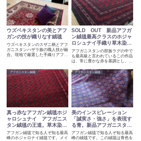
ウズベキスタンの美とアフ
SOLD OUT 新品アフガ
ガンの技が織りなす絨毯
ン絨毯最高クラスのホジャ
ロシュナイ手織り草木染め
ウズベキスタンのスザニ柄とアフ
217cm*153cm 手織り草
ガニスタンハザラ族の職人技が融
アフガニスタンの部族ラグの中で
合。現地で厳選した手織りアフガ
木染めのアフガン絨毯の女
も最高級と言われているこの作品
ン絨毯は、唯一無二のアートピー
は、常に豊かな赤を基調とし、シ
王 sk001
スです。豊かな色彩と伝統が織り
ルクのように見える上質なウール
なす極上の逸品をぜひ。
で織り上げられています。このデ
アフガニスタン絨毯
アフガニスタン絨毯
ザインの特徴は、トルクメンのラ
グとは違って、細かく繰り返され
るギュルのデザインです。
真っ赤なアフガン絨毯ホジ
美のインスピレーション
ャロシュナイ アフガニス
「誠実さ・強さ」を表現す
タン絨毯の王道。草木染
る青。新品アフガニスタン
め、手織り。sk010
絨毯青のホジャロシュナイ
アフガン絨毯で知る人ぞ知る最高
アフガン絨毯で知る人ぞ知る最高
手織り草木染めSK007
峰のホジャロナイ絨毯です。メイ
峰の絨毯です。この絨毯は青色を