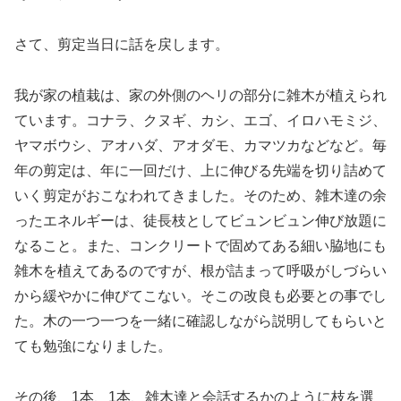
さて、剪定当日に話を戻します。
我が家の植栽は、家の外側のヘリの部分に雑木が植えられ
ています。コナラ、クヌギ、カシ、エゴ、イロハモミジ、
ヤマボウシ、アオハダ、アオダモ、カマツカなどなど。毎
年の剪定は、年に一回だけ、上に伸びる先端を切り詰めて
いく剪定がおこなわれてきました。そのため、雑木達の余
ったエネルギーは、徒長枝としてビュンビュン伸び放題に
なること。また、コンクリートで固めてある細い脇地にも
雑木を植えてあるのですが、根が詰まって呼吸がしづらい
から緩やかに伸びてこない。そこの改良も必要との事でし
た。木の一つ一つを一緒に確認しながら説明してもらいと
ても勉強になりました。
その後、1本、1本、雑木達と会話するかのように枝を選