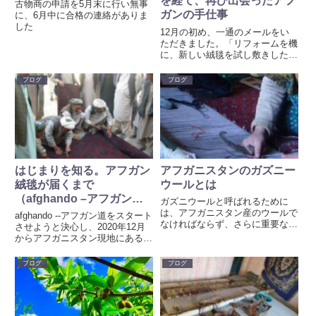
を経て、再び出会ったアフ
古物商の申請を5月末に行い無事
ガンの手仕事
に、6月中に合格の連絡がありま
した
12月の初め、一通のメールをい
ただきました。「リフォームを機
に、新しい絨毯を試し敷きした
い」というご夫婦からのご相談で
した。お話を伺うと、数十年前に
ブログ
ブログ
ふと立ち寄った家具屋で出会った
アフガンの「ソルトバッグ（塩
袋）」を、今でも大切に愛用され
てい...
はじまりを知る。アフガン
アフガニスタンのガズニー
絨毯が届くまで
ウールとは
（afghando –アフガン道
ガズニウールと呼ばれるために
からアフガン絨毯が日本へ
は、アフガニスタン産のウールで
afghando --アフガン道をスタート
なければならず、さらに重要なの
届く道程）
させようと決心し、2020年12月
はガズニー地域のウールであるこ
からアフガニスタン現地にあるア
とです。ガズニーウールを 絨毯
フガニスタン絨毯の工房とコンタ
に使用すると美しい手触りと艶が
クトを始めつつ、アフガニスタン
ブログ
ブログ
でてきます。
とパキスタンの国境の街ペシャワ
ールに住むトルクメン族の絨毯商
人から買い付け...