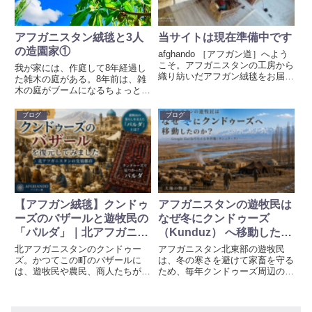
アフガニスタン絨毯と3人
当サイトは現在準備中です
の造園家①
afghando ［アフガン道］へよう
こそ。アフガニスタンの工房から
我が家には、作庭して8年経過し
織り紡いだアフガン絨毯をお届け
た雑木の庭がある。8年前は、雑
いたします。当サイトは現在オー
木の庭がブームになるちょっと前
プンに向けて準備中です。もうし
だったようだ。しかし、庭の掃除
ばらくお待ちください。
や水かけではどうにもならない問
ブログ
ブログ
題が生じてきた。それは、剪定の
やり方で解決されるという。でも
その剪定をしてくれる人を見つけ
てるのがとても難しかった
【アフガン絨毯】クンドゥ
アフガニスタンの遊牧民は
ーズのバザールと遊牧民の
なぜ冬にクンドゥーズ
「パルダ」｜北アフガニス
（Kunduz） へ移動したの
タンの交易都市を復元
か？ Google Earthでたど
北アフガニスタンのクンドゥー
アフガニスタン北東部の遊牧民
る冬営地（キシュラック）
ズ。かつてこの町のバザールに
は、冬の寒さを避けて家畜を守る
は、遊牧民や農民、商人たちが集
ため、毎年クンドゥーズ周辺の平
まり、家畜や毛皮、食料、生活用
野へ移動していました。本記事で
品など、さまざまなものが行き交
は、その理由を地形と気候の視点
っていました。今回、松井健氏の
からGoogle Earthでたどります。