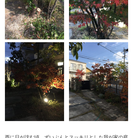
西に日が沈む頃、ずいぶんとスッキリとした我が家の庭。