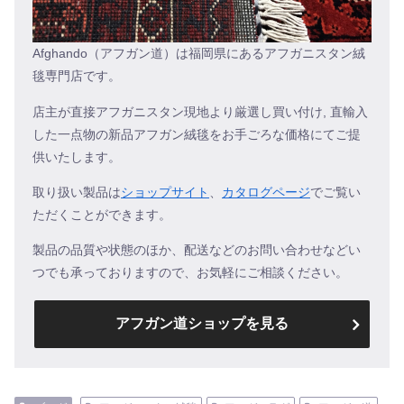
Afghando（アフガン道）は福岡県にあるアフガニスタン絨
毯専門店です。
店主が直接アフガニスタン現地より厳選し買い付け, 直輸入
した一点物の新品アフガン絨毯をお手ごろな価格にてご提
供いたします。
取り扱い製品は
ショップサイト
、
カタログページ
でご覧い
ただくことができます。
製品の品質や状態のほか、配送などのお問い合わせなどい
つでも承っておりますので、お気軽にご相談ください。
アフガン道ショップを見る