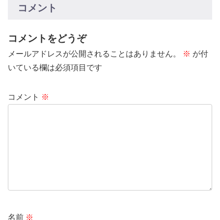
『西南アジアの砂漠文化』を読み
1 クンドゥーズの場所を確認冬
コメント
ながら、そのバザールの姿を復元
になると、北東アフガ...
図と...
コメントをどうぞ
メールアドレスが公開されることはありません。
※
が付
いている欄は必須項目です
コメント
※
名前
※