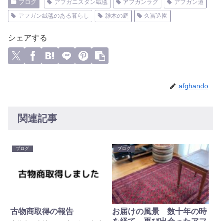
ブログ
アフガニスタン絨毯
アフガンラグ
アフガン道
アフガン絨毯のある暮らし
雑木の庭
久冨造園
シェアする
afghando
関連記事
ブログ
ブログ
古物商取得の報告
お届けの風景 数十年の時