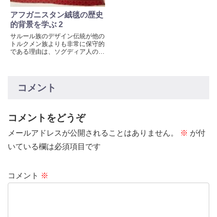
アフガニスタン絨毯の歴史
的背景を学ぶ 2
サルール族のデザイン伝統が他の
トルクメン族よりも非常に保守的
である理由は、ソグディア人の文
化をほぼそのまま引き継いだから
と考えられます。ソグディア人、
または中央アジアに残ったその遺
族は、1000年以上にわたって古
コメント
代のデザインを維持し続けまし
た。この仮説により、サルール族
の織物が他のトルクメン族よりも
古風であることが説明されます。
コメントをどうぞ
メールアドレスが公開されることはありません。
※
が付
いている欄は必須項目です
コメント
※