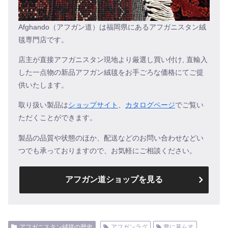
Afghando（アフガン道）は福岡県にあるアフガニスタン絨
毯専門店です。
店主が直接アフガニスタン現地より厳選し買い付け, 直輸入
した一点物の新品アフガン絨毯をお手ごろな価格にてご提
供いたします。
取り扱い製品は
ショップサイト
、
カタログページ
でご覧い
ただくことができます。
製品の品質や状態のほか、配送などのお問い合わせなどい
つでも承っておりますので、お気軽にご相談ください。
アフガン道ショップを見る
アフガニスタン絨毯の歴史
アフガンラグ
豊に暮らす