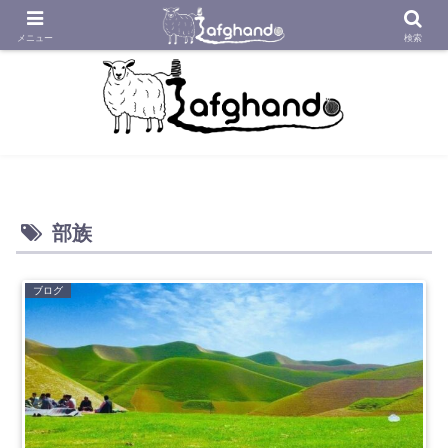
アフガニスタンの工房から織り紡いだアフガン絨毯をあなたへ
メニュー
検索
部族
ブログ