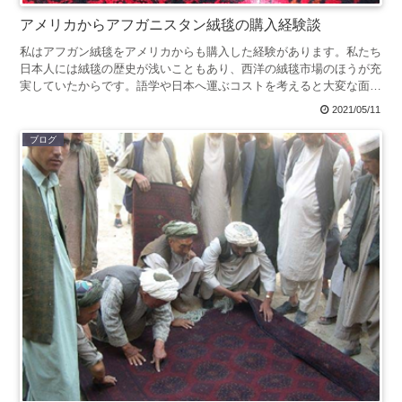
アメリカからアフガニスタン絨毯の購入経験談
私はアフガン絨毯をアメリカからも購入した経験があります。私たち
日本人には絨毯の歴史が浅いこともあり、西洋の絨毯市場のほうが充
実していたからです。語学や日本へ運ぶコストを考えると大変な面も
あるのですが、デザインの数が豊富だだったため、思い切っ...
2021/05/11
ブログ