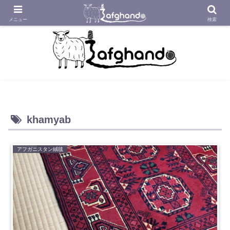
アフガニスタンの工房から織り紡いだアフガン絨毯をあなたへ
メニュー
検索
khamyab
アフガニスタン絨毯