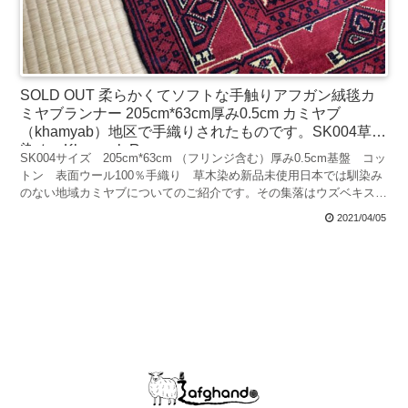
SOLD OUT 柔らかくてソフトな手触りアフガン絨毯カ
ミヤブランナー 205cm*63cm厚み0.5cm カミヤブ
（khamyab）地区で手織りされたものです。SK004草木
染め。Khamyab Rug
SK004サイズ 205cm*63cm （フリンジ含む）厚み0.5cm基盤 コッ
トン 表面ウール100％手織り 草木染め新品未使用日本では馴染み
のない地域カミヤブについてのご紹介です。その集落はウズベキスタ
ンとトルクメニスタンとの辺境エリア...
2021/04/05