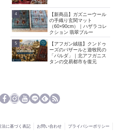
【新商品】ガズニーウール
の手織り玄関マット
（60×90cm）｜ハザラコレ
クション 翡翠ブルー
【アフガン絨毯】クンドゥ
ーズのバザールと遊牧民の
「パルダ」｜北アフガニス
タンの交易都市を復元
引法に基づく表記
お問い合わせ
プライバシーポリシー