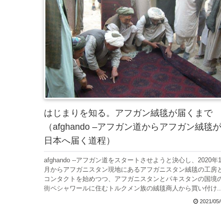
はじまりを知る。アフガン絨毯が届くまで
（afghando –アフガン道からアフガン絨毯
日本へ届く道程）
afghando --アフガン道をスタートさせようと決心し、2020年1
月からアフガニスタン現地にあるアフガニスタン絨毯の工房
コンタクトを始めつつ、アフガニスタンとパキスタンの国境
街ペシャワールに住むトルクメン族の絨毯商人から買い付け..
2021/05