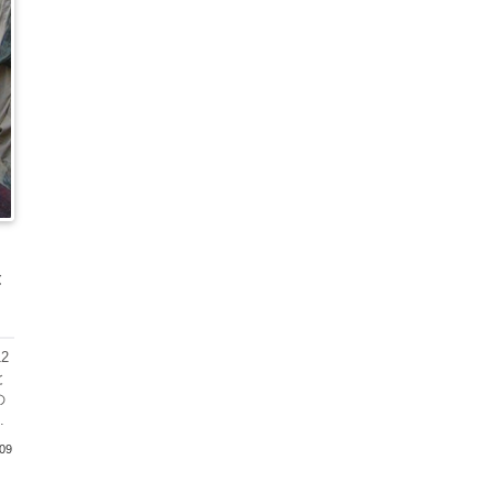
が
2
と
の
.
/09