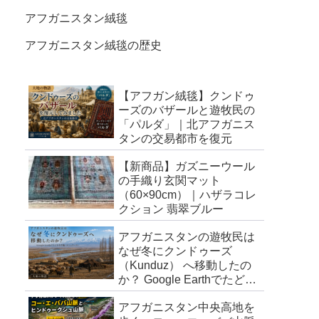
アフガニスタン絨毯
アフガニスタン絨毯の歴史
【アフガン絨毯】クンドゥ
ーズのバザールと遊牧民の
「パルダ」｜北アフガニス
タンの交易都市を復元
【新商品】ガズニーウール
の手織り玄関マット
（60×90cm）｜ハザラコレ
クション 翡翠ブルー
アフガニスタンの遊牧民は
なぜ冬にクンドゥーズ
（Kunduz） へ移動したの
か？ Google Earthでたどる
冬営地（キシュラック）
アフガニスタン中央高地を