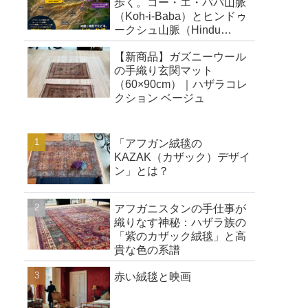
歩く。コー・エ・ババ山脈
（Koh-i-Baba）とヒンドゥ
ークシュ山脈（Hindu
Kush）
【新商品】ガズニーウール
の手織り玄関マット
（60×90cm）｜ハザラコレ
クション ベージュ
「アフガン絨毯の
KAZAK（カザック）デザイ
ン」とは？
アフガニスタンの手仕事が
織りなす神秘：ハザラ族の
「紫のカザック絨毯」と高
貴な色の系譜
赤い絨毯と映画