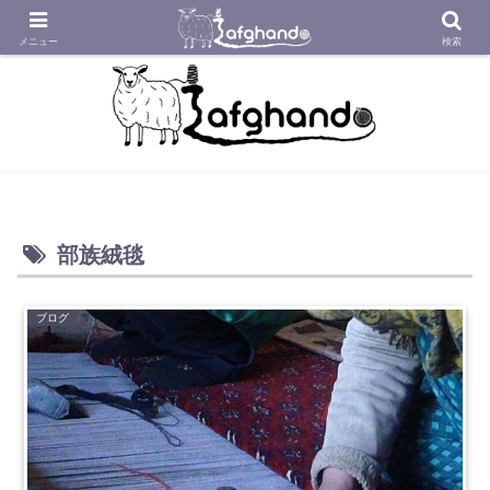
アフガニスタンの工房から織り紡いだアフガン絨毯をあなたへ
メニュー
検索
部族絨毯
ブログ