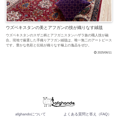
ウズベキスタンの美とアフガンの技が織りなす絨毯
ウズベキスタンのスザニ柄とアフガニスタンハザラ族の職人技が融
合。現地で厳選した手織りアフガン絨毯は、唯一無二のアートピース
です。豊かな色彩と伝統が織りなす極上の逸品をぜひ。
2025/06/11
afghandoについて
よくある質問と答え（FAQ）