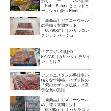
歩く。コー・エ・ババ山脈
（Koh-i-Baba）とヒンドゥ
ークシュ山脈（Hindu
Kush）
【新商品】ガズニーウール
の手織り玄関マット
（60×90cm）｜ハザラコレ
クション ベージュ
「アフガン絨毯の
KAZAK（カザック）デザイ
ン」とは？
アフガニスタンの手仕事が
織りなす神秘：ハザラ族の
「紫のカザック絨毯」と高
貴な色の系譜
【新商品】ガズニーウール
の手織り玄関マット
（60×90cm）｜ハザラコレ