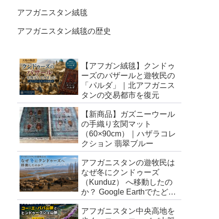
アフガニスタン絨毯
アフガニスタン絨毯の歴史
【アフガン絨毯】クンドゥ
ーズのバザールと遊牧民の
「パルダ」｜北アフガニス
タンの交易都市を復元
【新商品】ガズニーウール
の手織り玄関マット
（60×90cm）｜ハザラコレ
クション 翡翠ブルー
アフガニスタンの遊牧民は
なぜ冬にクンドゥーズ
（Kunduz） へ移動したの
か？ Google Earthでたどる
冬営地（キシュラック）
アフガニスタン中央高地を