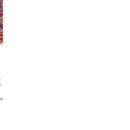
ハ
の
す
手
/15